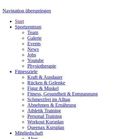
Navigation überspringen
Start
Sportzentrum
Team
Galerie
Events
News
Jobs
Youtube
Physiotherapie
Fitnessziele
Kraft & Ausdauer
Rücken & Gelenke
Figur & Muskel
Fitness, Gesundheit & Entspannung
Schmerzfrei im Alltag
Abnehmen & Ernährung
Athletik Training
Personal Training
Workout Kursplan
Queenax Kursplan
Mitgliedschaft
Abos