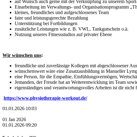
auf Wunsch auch gerne mit der Verknüpfung zu unserem Sport
Einarbeitung im Verwaltungs- und Organisationsprogramm „T
kleines, freundliches und aufgeschlossenes Team
faire und leistungsgerechte Bezahlung
Unterstützung bei Fortbildungen
zusätzliche Leistungen wie z. B. VWL, Tankgutschein o.ä.
Nutzung unseres Fitnessstudios auf privater Ebene
Wir wünschen uns
:
freundliche und zuverlässige Kollegen mit abgeschlossener Au
wünschenswert wäre eine Zusatzausbildung in Manueller Lymph
eine Person, für die Empathie, Einfühlungsvermögen, Wertschä
Jemanden, der Freude hat an Weiterentwicklung im Team sowi
eigenständiges und verantwortungsvolles Arbeiten ist dir nicht
https://www.physiotherapie-workout.de/
01.01.2026 10:03
01
Jan
2026
01.01.2026 09:20