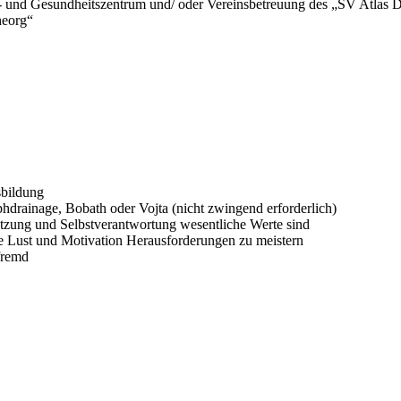
- und Gesundheitszentrum und/ oder Vereinsbetreuung des „SV Atlas 
heorg“
sbildung
drainage, Bobath oder Vojta (nicht zwingend erforderlich)
tzung und Selbstverantwortung wesentliche Werte sind
e Lust und Motivation Herausforderungen zu meistern
 fremd